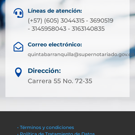
Líneas de atención:

(+57) (605) 3044315 - 3690519
- 3145958043 - 3163140835
Correo electrónico:

quintabarranquilla@supernotariado.gov.co
Dirección:

Carrera 55 No. 72-35
• Términos y condiciones
• Política de Tratamiento de Datos