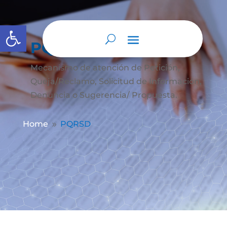
Abrir barra de herramientas
PQRSD
Mecanismo de atención de
Petición,
Queja/Reclamo, Solicitud de Información,
Denuncia o Sugerencia/ Propuesta.
Home
PQRSD
9