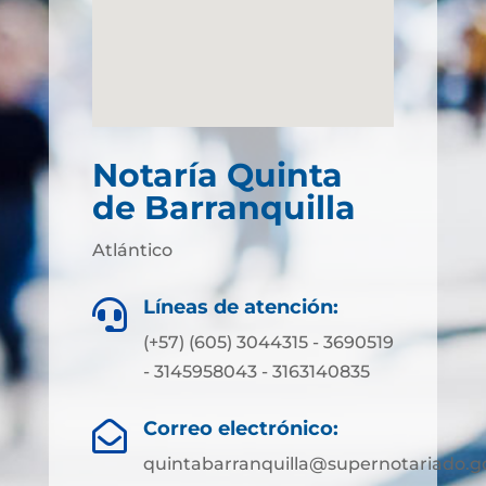
Notaría Quinta
de Barranquilla
Atlántico
Líneas de atención:

(+57) (605) 3044315 - 3690519
- 3145958043 - 3163140835
Correo electrónico:

quintabarranquilla@supernotariado.g