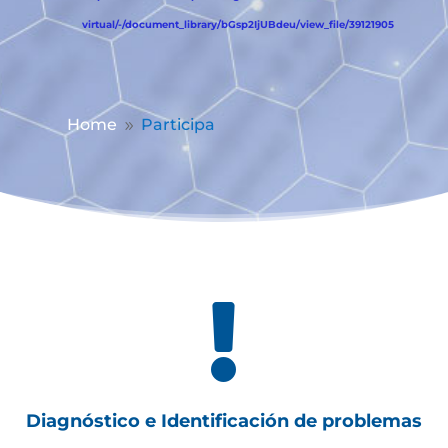
virtual/-/document_library/bGsp2IjUBdeu/view_file/39121905
Home
Participa
9

Diagnóstico e Identificación de problemas