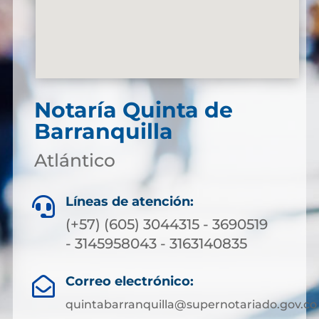
Notaría Quinta de
Barranquilla
Atlántico
Líneas de atención:

(+57) (605) 3044315 - 3690519
- 3145958043 - 3163140835
Correo electrónico:

quintabarranquilla@supernotariado.gov.co