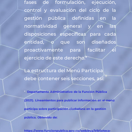
fases de formulación, ejecución,
control y evaluación del ciclo de la
gestión pública definidas en la
normatividad general y en las
disposiciones específicas para cada
entidad, o que son diseñados
proactivamente para facilitar el
ejercicio de este derecho.*
La estructura del Menú Participa
debe contener seis secciones, así:
*
Departamento Administrativo de la Función Pública
(2021). Lineamientos para publicar información en el menú
participa sobre participación ciudadana en la gestión
pública. Obtenido de:
https://www.funcionpublica.gov.co/web/eva/biblioteca-