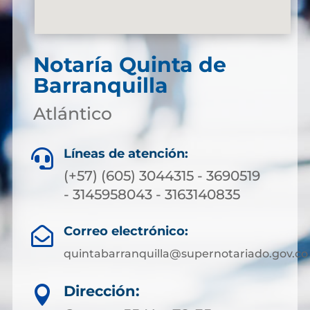
Notaría Quinta de
Barranquilla
Atlántico
Líneas de atención:

(+57) (605) 3044315 - 3690519
- 3145958043 - 3163140835
Correo electrónico:

quintabarranquilla@supernotariado.gov.co
Dirección:
