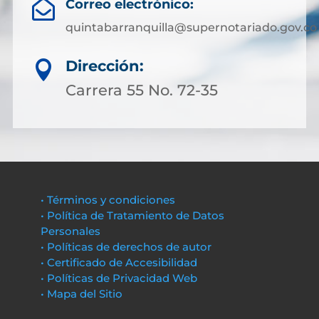
Correo electrónico:

quintabarranquilla@supernotariado.gov.co
Dirección:

Carrera 55 No. 72-35
• Términos y condiciones
• Política de Tratamiento de Datos
Personales
• Políticas de derechos de autor
• Certificado de Accesibilidad
• Políticas de Privacidad Web
• Mapa del Sitio