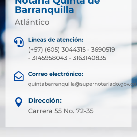
Notaría Quinta de
Barranquilla
Atlántico
Líneas de atención:

(+57) (605) 3044315 - 3690519
- 3145958043 - 3163140835
Correo electrónico:

quintabarranquilla@supernotariado.gov.co
Dirección:

Carrera 55 No. 72-35