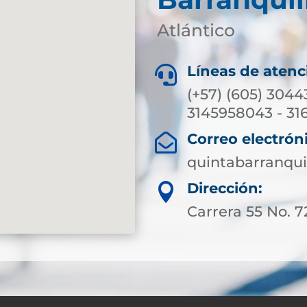
Atlántico
Líneas de atenc

(+57) (605) 3044
3145958043 - 31
Correo electrón

quintabarranqui
Dirección:

Carrera 55 No. 7