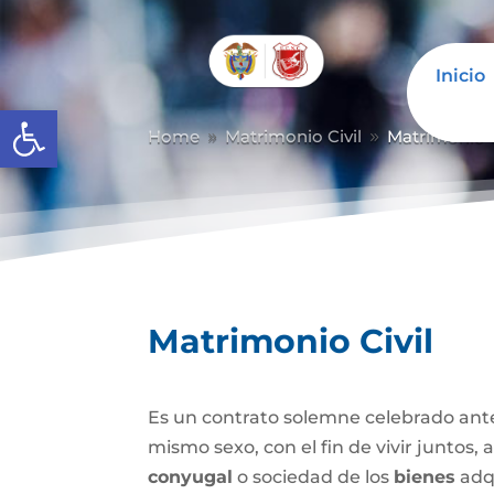
Inicio
Abrir barra de herramientas
Home
Matrimonio Civil
Matrimonio C
9
9
Matrimonio Civil
Es un contrato solemne celebrado ante
mismo sexo, con el fin de vivir juntos,
conyugal
o sociedad de los
bienes
adqu