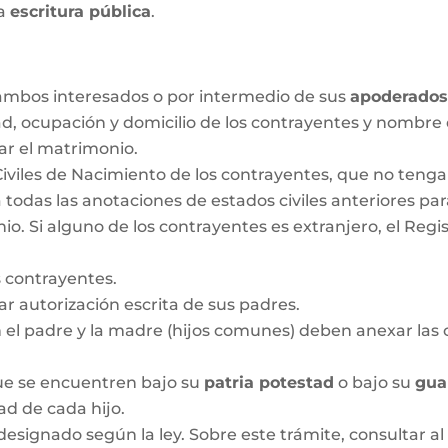
la
escritura pública
.
r ambos interesados o por intermedio de sus
apoderado
ad, ocupación y domicilio de los contrayentes y nombre
ar el matrimonio.
Civiles de Nacimiento de los contrayentes, que no ten
 todas las anotaciones de estados civiles anteriores pa
 Si alguno de los contrayentes es extranjero, el Regis
 contrayentes.
 autorización escrita de sus padres.
n el padre y la madre (hijos comunes) deben anexar las c
que se encuentren bajo su
patria potestad
o bajo su
gua
dad de cada hijo.
designado según la ley. Sobre este trámite, consultar al 