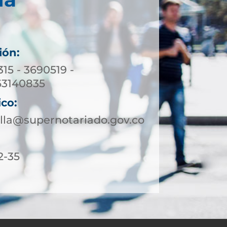
ión:
315 - 3690519 -
63140835
ico:
lla@supernotariado.gov.co
2-35