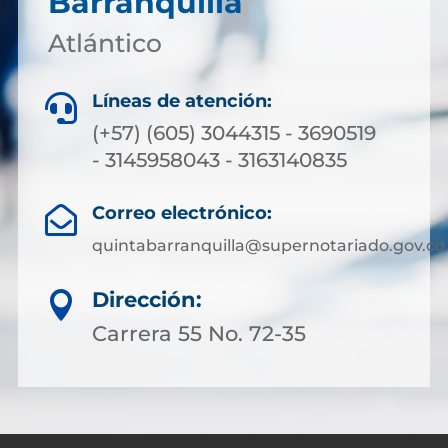
Barranquilla
Atlántico
Líneas de atención:

(+57) (605) 3044315 - 3690519
- 3145958043 - 3163140835
Correo electrónico:

quintabarranquilla@supernotariado.gov.co
Dirección:

Carrera 55 No. 72-35