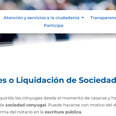
Atención y servicios a la ciudadanía
Transparen
Participa
ción de Sociedad Conyugal
Separación de Bienes o Liqui
9
es o Liquidación de Socieda
uirido los cónyuges desde el momento de casarse y h
ada
sociedad conyugal
. Puede hacerse con motivo del d
irma del notario en la
escritura pública
.