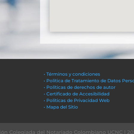
• Términos y condiciones
• Política de Tratamiento de Datos Pers
• Políticas de derechos de autor
• Certificado de Accesibilidad
• Políticas de Privacidad Web
• Mapa del Sitio
ón Colegiada del Notariado Colombiano UCNC | 20