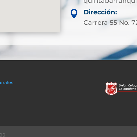
quintabarranqui
Dirección:

Carrera 55 No. 7
onales
22