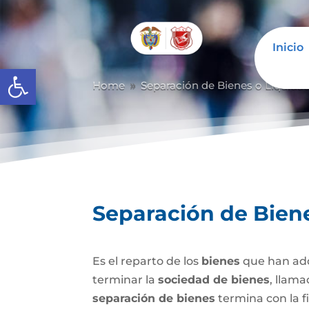
Inicio
Abrir barra de herramientas
Home
Separación de Bienes o Liquida
9
Separación de Bien
Es el reparto de los
bienes
que han adq
terminar la
sociedad de bienes
, llam
separación de bienes
termina con la f