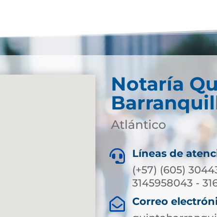
Notaría Qu
Barranquil
Atlántico
Líneas de atenc

(+57) (605) 3044
3145958043 - 31
Correo electrón
