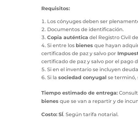
Requisitos:
Los cónyuges deben ser plenamente
Documentos de identificación.
Copia auténtica
del Registro Civil d
Si entre los
bienes
que hayan adquir
certificados de paz y salvo por
Impuest
certificado de paz y salvo por el pago 
Si en el inventario se incluyen deu
Si la
sociedad conyugal
se terminó, 
T
iempo estimado de entrega
:
Consulte
bienes
que se van a repartir y de incum
Costo:
SÍ
. Según tarifa notarial.