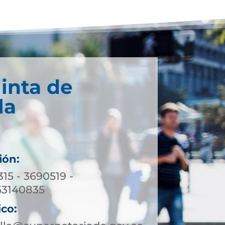
inta de
la
ión:
315 - 3690519 -
63140835
ico: