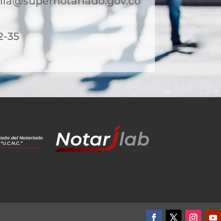
lla@supernotariado.gov.co
2-35