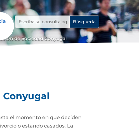
cia
dación de Sociedad Conyugal
d Conyugal
asta el momento en que deciden
ivorcio o estando casados. La