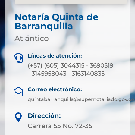
Notaría Quinta de
Barranquilla
Atlántico
Líneas de atención:

(+57) (605) 3044315 - 3690519
- 3145958043 - 3163140835
Correo electrónico:

quintabarranquilla@supernotariado.gov.co
Dirección:

Carrera 55 No. 72-35