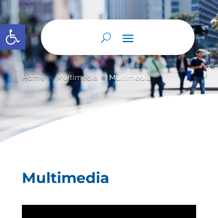
Abrir barra de herramientas
Home
Multimedia
Multimedia
9
9
Multimedia