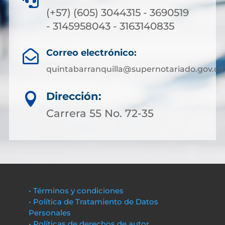
(+57) (605) 3044315 - 3690519
- 3145958043 - 3163140835
Correo electrónico:

quintabarranquilla@supernotariado.gov.co
Dirección:

Carrera 55 No. 72-35
• Términos y condiciones
• Política de Tratamiento de Datos
Personales
• Políticas de derechos de autor