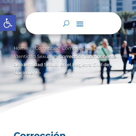
Abrir barra de herramientas
Home
Corrección Componente De
9
Identidad Sexual
Corrección Componente
9
de Identidad Sexual en el Registro Civil de
Nacimiento
Corrección