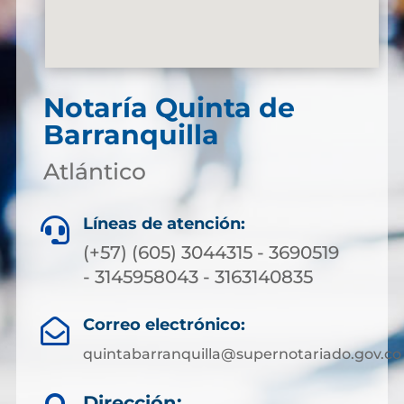
Notaría Quinta de
Barranquilla
Atlántico
Líneas de atención:

(+57) (605) 3044315 - 3690519
- 3145958043 - 3163140835
Correo electrónico:

quintabarranquilla@supernotariado.gov.co
Dirección: