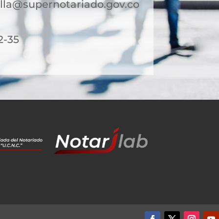
lla@supernotariado.gov.co
2-35