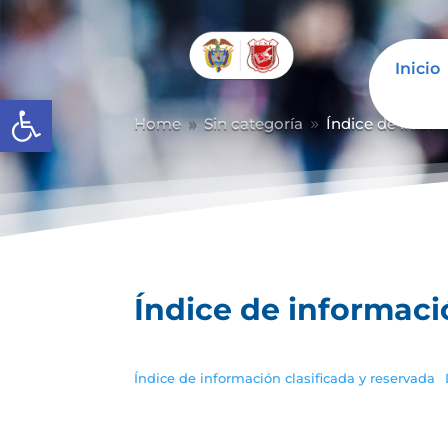
Inicio
Abrir barra de herramientas
Home
Sin categoría
Índice de inform
9
9
Índice de informaci
Índice de información clasificada y reservada