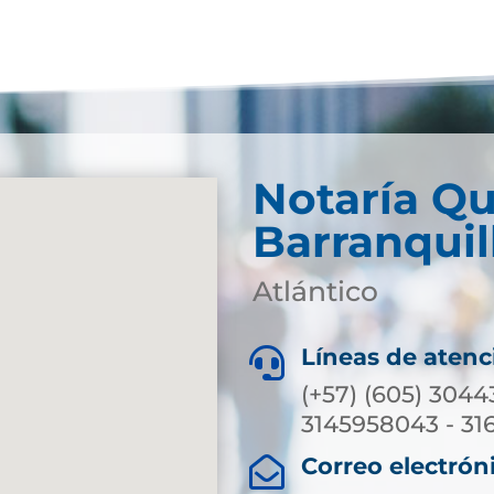
Notaría Qu
Barranquil
Atlántico
Líneas de atenc

(+57) (605) 3044
3145958043 - 31
Correo electrón
