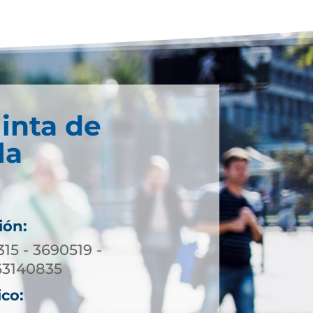
inta de
la
ión:
315 - 3690519 -
63140835
ico: