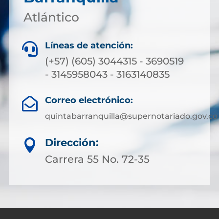
Atlántico
Líneas de atención:

(+57) (605) 3044315 - 3690519
- 3145958043 - 3163140835
Correo electrónico:

quintabarranquilla@supernotariado.gov.co
Dirección:

Carrera 55 No. 72-35