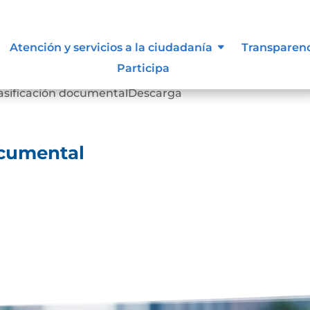
ocumental
Atención y servicios a la ciudadanía
Transparen
Participa
a de retención documentalDescarga Cuadro de
lasificación documentalDescarga
ocumental