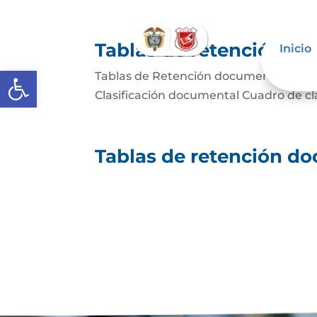
Tablas de retención d
Inicio
Abrir barra de herramientas
Tablas de Retención documental Tabl
Clasificación documental Cuadro de c
Tablas de retención d