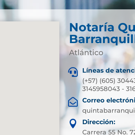
Notaría Qu
Barranquil
Atlántico
Líneas de atenc

(+57) (605) 3044
3145958043 - 31
Correo electrón

quintabarranqui
Dirección:

Carrera 55 No. 7