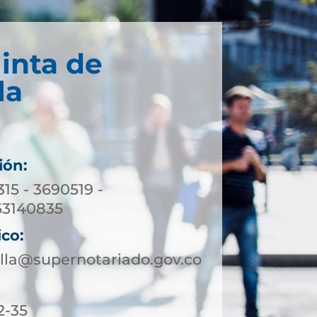
inta de
la
ión:
315 - 3690519 -
63140835
ico:
lla@supernotariado.gov.co
2-35