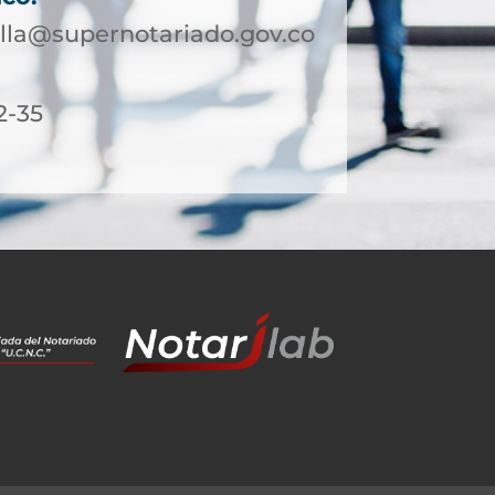
lla@supernotariado.gov.co
2-35