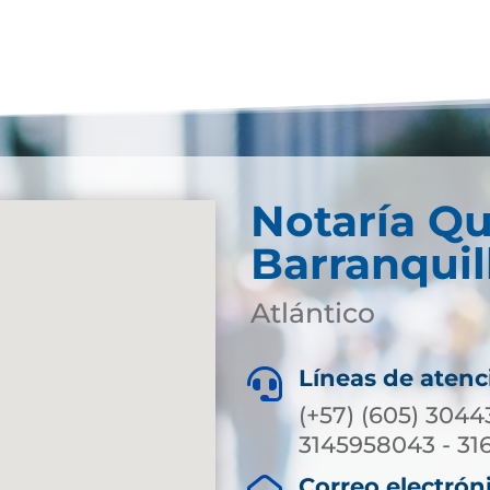
Notaría Qu
Barranquil
Atlántico
Líneas de atenc

(+57) (605) 3044
3145958043 - 31
Correo electrón