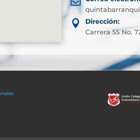

quintabarranqui
Dirección:

Carrera 55 No. 7
onales