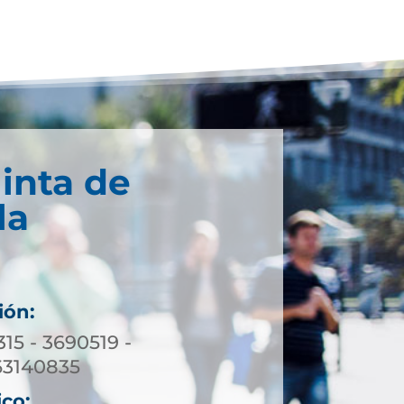
inta de
la
ión:
315 - 3690519 -
63140835
ico: