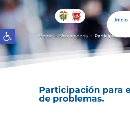
Inicio
Abrir barra de herramientas
Home
Sin categoría
Participación p
9
9
Participación para 
de problemas.