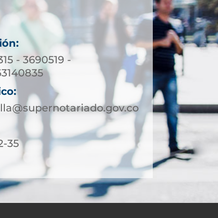
ión:
315 - 3690519 -
63140835
ico:
lla@supernotariado.gov.co
2-35