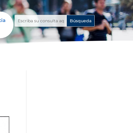
cia
: