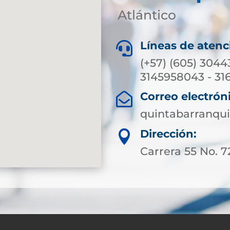
Atlántico
Líneas de atenc

(+57) (605) 3044
3145958043 - 31
Correo electrón

quintabarranqui
Dirección:

Carrera 55 No. 7