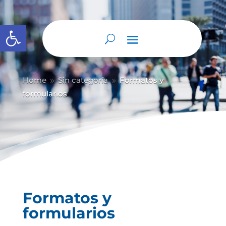
Abrir barra de herramientas
Home
Sin categoría
Formatos y
9
9
formularios
Formatos y
formularios