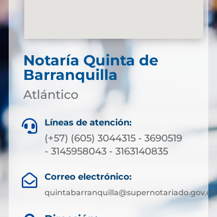
Notaría Quinta de
Barranquilla
Atlántico
Líneas de atención:

(+57) (605) 3044315 - 3690519
- 3145958043 - 3163140835
Correo electrónico:

quintabarranquilla@supernotariado.gov.co