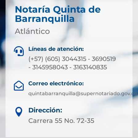
Notaría Quinta de
Barranquilla
Atlántico
Líneas de atención:

(+57) (605) 3044315 - 3690519
- 3145958043 - 3163140835
Correo electrónico:

quintabarranquilla@supernotariado.gov.co
Dirección:

Carrera 55 No. 72-35