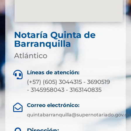
Notaría Quinta de
Barranquilla
Atlántico
Líneas de atención:

(+57) (605) 3044315 - 3690519
- 3145958043 - 3163140835
Correo electrónico:

quintabarranquilla@supernotariado.gov.co
Dirección: