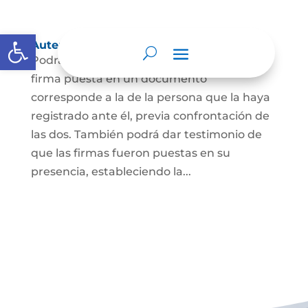
Abrir barra de herramientas
Autenticación de Firma
Podrá dar testimonio escrito de que la
firma puesta en un documento
corresponde a la de la persona que la haya
registrado ante él, previa confrontación de
las dos. También podrá dar testimonio de
que las firmas fueron puestas en su
presencia, estableciendo la...