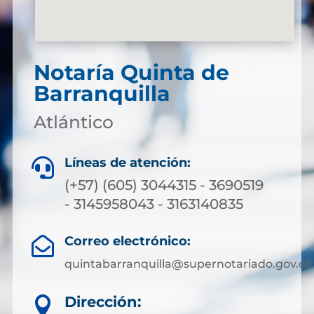
Notaría Quinta de
Barranquilla
Atlántico
Líneas de atención:

(+57) (605) 3044315 - 3690519
- 3145958043 - 3163140835
Correo electrónico:

quintabarranquilla@supernotariado.gov.co
Dirección:
