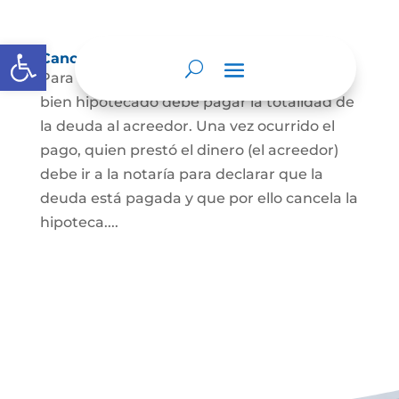
Abrir barra de herramientas
Cancelación de Hipoteca
Para cancelar una hipoteca, el dueño del
bien hipotecado debe pagar la totalidad de
la deuda al acreedor. Una vez ocurrido el
pago, quien prestó el dinero (el acreedor)
debe ir a la notaría para declarar que la
deuda está pagada y que por ello cancela la
hipoteca....