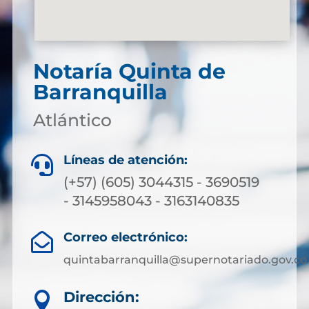
Notaría Quinta de
Barranquilla
Atlántico
Líneas de atención:

(+57) (605) 3044315 - 3690519
- 3145958043 - 3163140835
Correo electrónico:

quintabarranquilla@supernotariado.gov.co
Dirección:
