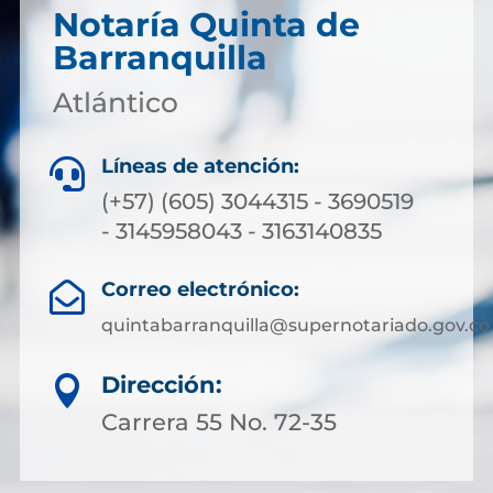
Notaría Quinta de
Barranquilla
Atlántico
Líneas de atención:

(+57) (605) 3044315 - 3690519
- 3145958043 - 3163140835
Correo electrónico:

quintabarranquilla@supernotariado.gov.co
Dirección:

Carrera 55 No. 72-35