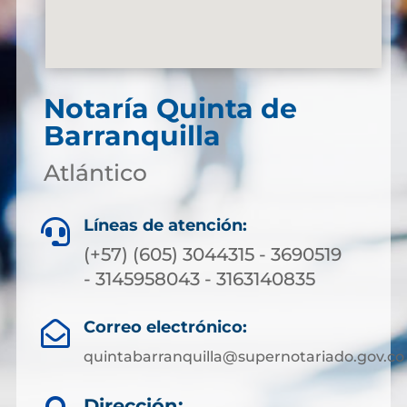
Notaría Quinta de
Barranquilla
Atlántico
Líneas de atención:

(+57) (605) 3044315 - 3690519
- 3145958043 - 3163140835
Correo electrónico:

quintabarranquilla@supernotariado.gov.co
Dirección: