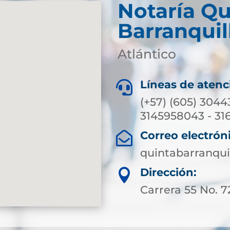
Notaría Qu
Barranquil
Atlántico
Líneas de atenc

(+57) (605) 3044
3145958043 - 31
Correo electrón

quintabarranqui
Dirección:

Carrera 55 No. 7