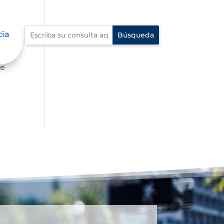
cia
de