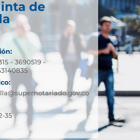
inta de
la
ión:
315 - 3690519 -
63140835
ico:
lla@supernotariado.gov.co
2-35