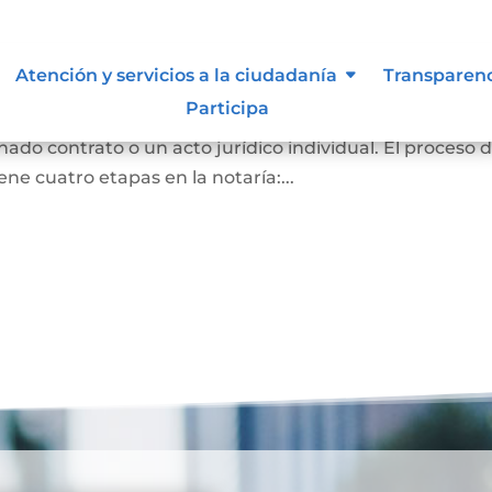
Atención y servicios a la ciudadanía
Transparen
Participa
ración de voluntad de una o varias personas, emitidas
nado contrato o un acto jurídico individual. El proceso 
ene cuatro etapas en la notaría:...