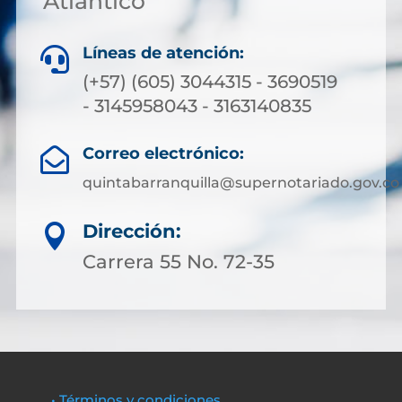
Atlántico
Líneas de atención:

(+57) (605) 3044315 - 3690519
- 3145958043 - 3163140835
Correo electrónico:

quintabarranquilla@supernotariado.gov.co
Dirección:

Carrera 55 No. 72-35
• Términos y condiciones