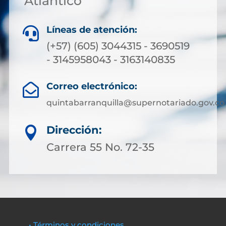
Atlántico
Líneas de atención:

(+57) (605) 3044315 - 3690519
- 3145958043 - 3163140835
Correo electrónico:

quintabarranquilla@supernotariado.gov.co
Dirección:

Carrera 55 No. 72-35
• Términos y condiciones