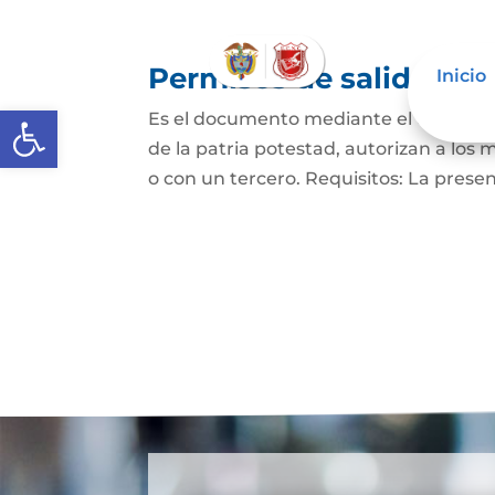
Permisos de salida de 
Inicio
Abrir barra de herramientas
Es el documento mediante el cual los p
de la patria potestad, autorizan a los 
o con un tercero. Requisitos: La prese