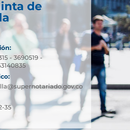
inta de
la
ión:
315 - 3690519 -
63140835
ico:
lla@supernotariado.gov.co
2-35