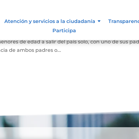
país temporal
Atención y servicios a la ciudadanía
Transparen
Participa
adres o el representante legal o quienes sean los titul
menores de edad a salir del país solo, con uno de sus pa
ncia de ambos padres o...