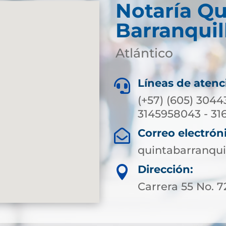
Notaría Qu
Barranquil
Atlántico
Líneas de atenc

(+57) (605) 3044
3145958043 - 31
Correo electrón

quintabarranqui
Dirección:

Carrera 55 No. 7