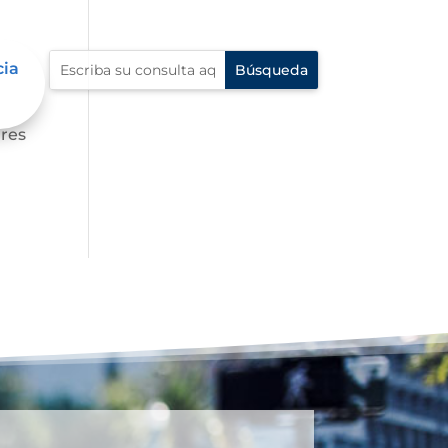
cia
ares
dres