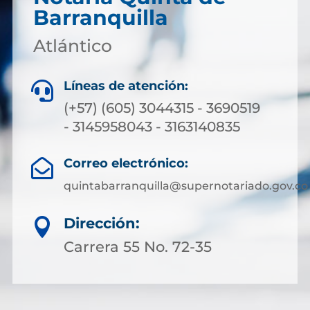
Barranquilla
Atlántico
Líneas de atención:

(+57) (605) 3044315 - 3690519
- 3145958043 - 3163140835
Correo electrónico:

quintabarranquilla@supernotariado.gov.co
Dirección:

Carrera 55 No. 72-35