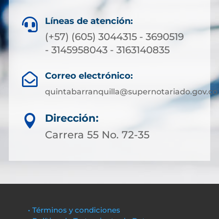
Líneas de atención:

(+57) (605) 3044315 - 3690519
- 3145958043 - 3163140835
Correo electrónico:

quintabarranquilla@supernotariado.gov.co
Dirección:

Carrera 55 No. 72-35
• Términos y condiciones