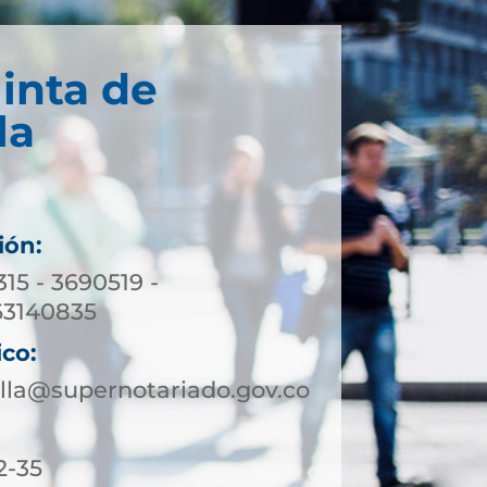
inta de
la
ión:
315 - 3690519 -
63140835
ico:
lla@supernotariado.gov.co
2-35