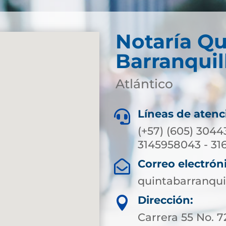
Notaría Qu
Barranquil
Atlántico
Líneas de atenc

(+57) (605) 3044
3145958043 - 31
Correo electrón

quintabarranqui
Dirección:

Carrera 55 No. 7