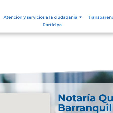
ue les aplique de interés.
Atención y servicios a la ciudadanía
Transparen
Participa
Notaría Qu
Barranquil