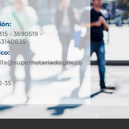
ión:
315 - 3690519 -
63140835
ico:
lla@supernotariado.gov.co
2-35