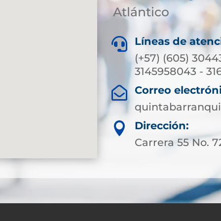
Atlántico
Líneas de atenc

(+57) (605) 3044
3145958043 - 31
Correo electrón

quintabarranqui
Dirección:

Carrera 55 No. 7