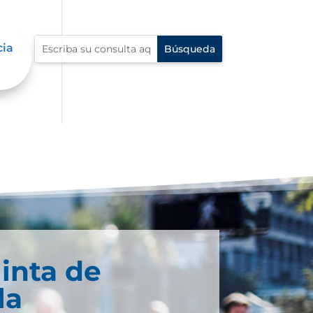
cia
inta de
la