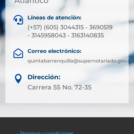
Atlántico
Líneas de atención:

(+57) (605) 3044315 - 3690519
- 3145958043 - 3163140835
Correo electrónico:

quintabarranquilla@supernotariado.gov.co
Dirección:

Carrera 55 No. 72-35
• Términos y condiciones