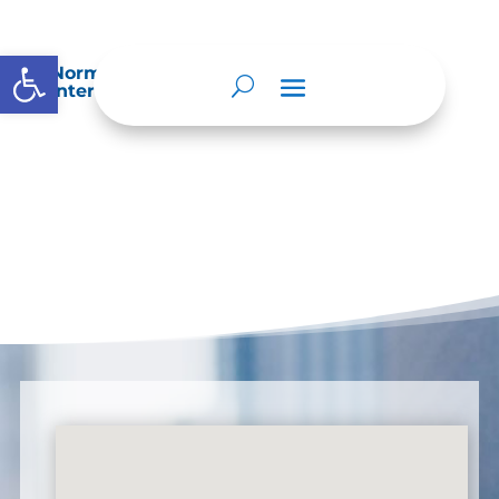
Abrir barra de herramientas
Normatividad especial que les aplique de
interés.